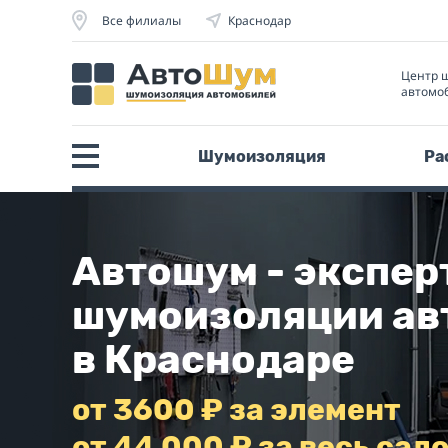
Все филиалы
Краснодар
Центр 
автомо
Шумоизоляция
Ра
Автошум - экспер
шумоизоляции ав
в Краснодаре
от 3600 ₽ за элемент
от 44 000 ₽ за весь сал