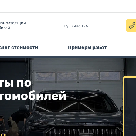
шумоизоляции
Пушкина 12А
билей
счет стоимости
Примеры работ
ты по
томобилей
он