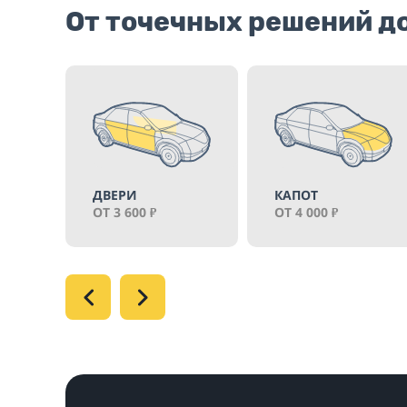
От точечных решений д
КАПОТ
ТОРПЕДО
ОТ 4 000
ОТ 23 000
₽
₽
₽