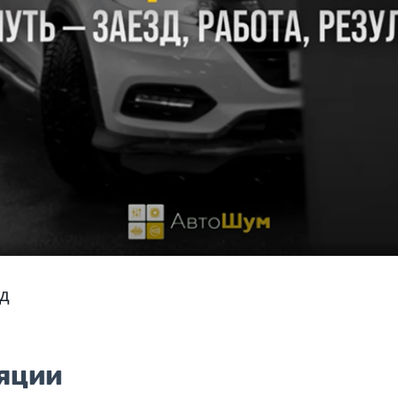
нд
яции