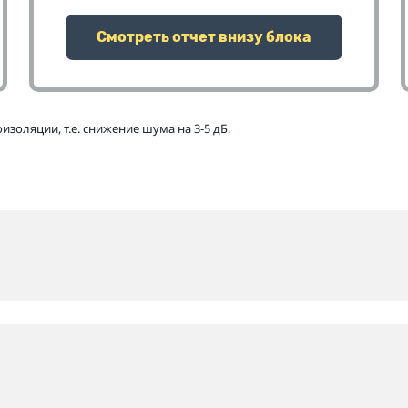
Смотреть отчет внизу блока
золяции, т.е. снижение шума на 3-5 дБ.