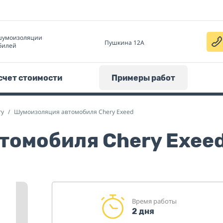
шумоизоляции
Пушкина 12А
билей
счет стоимости
Примеры работ
ry
Шумоизоляция автомобиля Chery Exeed
томобиля Chery Exee
Время работы
2 дня