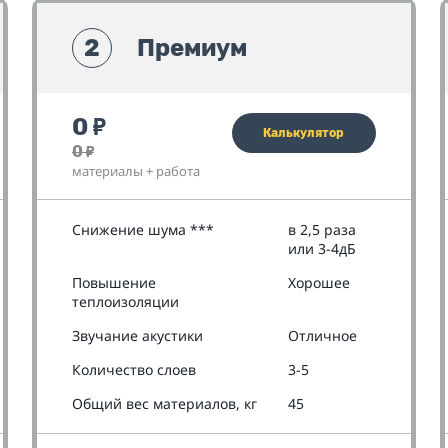
2
Премиум
0
₽
Калькулятор
0
₽
материалы + работа
Снижение шума ***
в 2,5 раза
или 3-4дБ
Повышение
Хорошее
теплоизоляции
Звучание акустики
Отличное
Количество слоев
3-5
Общий вес материалов, кг
45