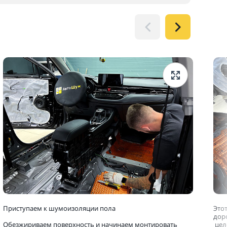
Приступаем к шумоизоляции пола
Это
дор
Обезжириваем поверхность и начинаем монтировать
цел