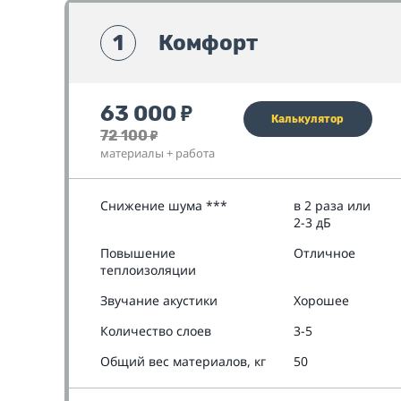
1
Комфорт
63 000
₽
Калькулятор
72 100
₽
материалы + работа
Снижение шума ***
в 2 раза или
2-3 дБ
Повышение
Отличное
теплоизоляции
Звучание акустики
Хорошее
Количество слоев
3-5
Общий вес материалов, кг
50