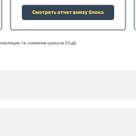
Смотреть отчет внизу блока
золяции, т.е. снижение шума на 3-5 дБ.