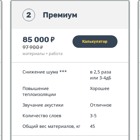
2
Премиум
85 000
₽
Калькулятор
97 900
₽
материалы + работа
Снижение шума ***
в 2,5 раза
или 3-4дБ
Повышение
Хорошее
теплоизоляции
Звучание акустики
Отличное
Количество слоев
3-5
Общий вес материалов, кг
45