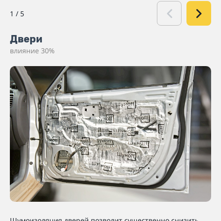
1
/
5
Двери
влияние 30%
Шумоизоляция дверей позволит существенно снизить