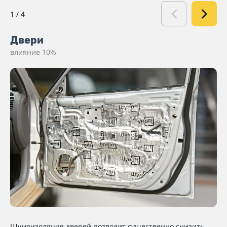
1
/
4
Двери
влияние 10%
Шумоизоляция дверей позволит существенно снизить