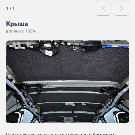
1
/
1
Крыша
влияние 100%
Шум от дождя, града и ветра перестанут беспокоить